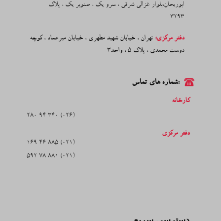
ابوریحان،بلوار غزالی شرقی ، سرو یک ، صنوبر یک ، پلاک
329
3
دفتر مرکزی
:
​تهران ، خیابان شهید مطهری ، خیابان میرعماد ، کوچه
دوست محمدی ، پلاک 5 ، واحد3
:شماره های تماس
کارخانه
(026) 340 94 280
دفتر مرکزی
(021) 885 46 169
(021) 881 78 592
دسترسی سریع